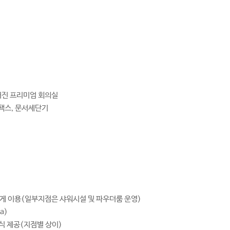
어진 프리미엄 회의실
 팩스, 문서세단기
게 이용(일부지점은 샤워시설 및 파우더룸 운영)
a)
조식 제공(지점별 상이)